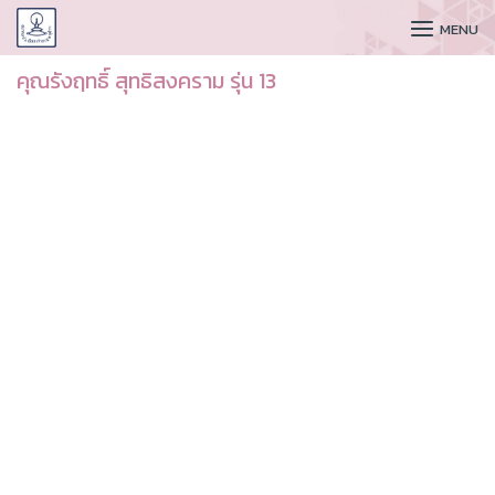
CUDAA
MENU
คุณรังฤทธิ์ สุทธิสงคราม รุ่น 13