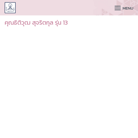
CUDAA
MENU
คุณธิติวุฒ สุจริตกุล รุ่น 13