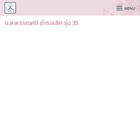
CUDAA
MENU
น.ส.พรรณศจี ดำรงเลิศ รุ่น 35