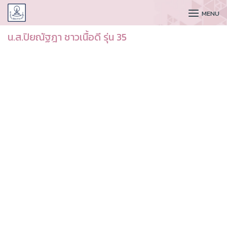
CUDAA
MENU
น.ส.ปิยณัฐฎา ชาวเนื้อดี รุ่น 35